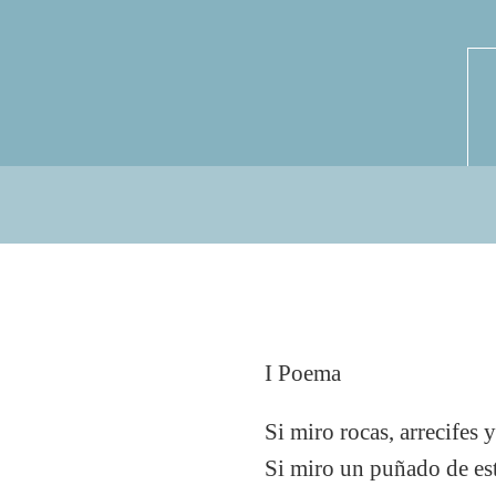
I Poema
Si miro rocas, arrecifes
Si miro un puñado de es