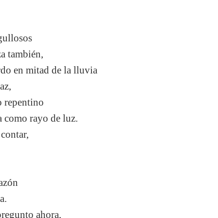
gullosos
za también,
do en mitad de la lluvia
az,
o repentino
a como rayo de luz.
contar,
razón
a.
 pregunto ahora,