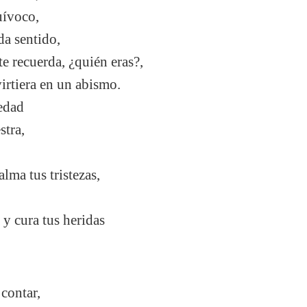
uívoco,
 da sentido,
 te recuerda, ¿quién eras?,
virtiera en un abismo.
ledad
stra,
alma tus tristezas,
 y cura tus heridas
contar,