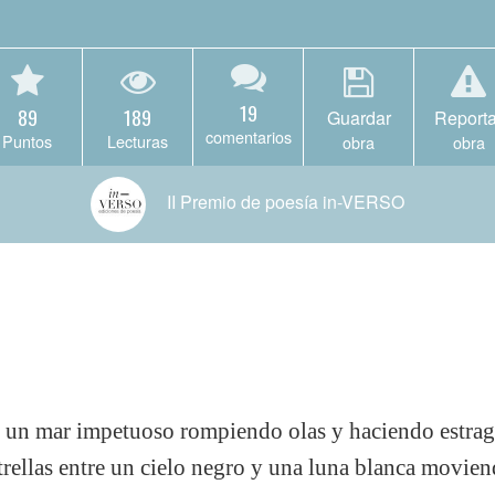
19
89
189
Guardar
Reporta
comentarios
Puntos
Lecturas
obra
obra
II Premio de poesía in-VERSO
 y un mar impetuoso rompiendo olas y haciendo estrag
trellas entre un cielo negro y una luna blanca movi