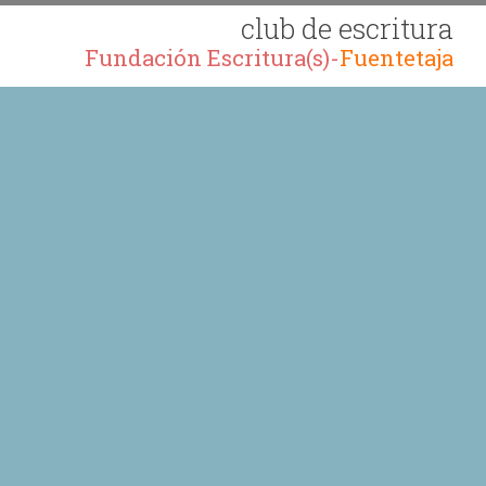
club de escritura
Fundación Escritura(s)-
Fuentetaja