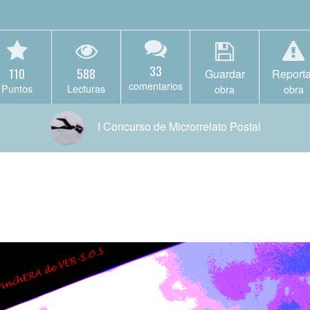
33
110
588
Guardar
Reporta
comentarios
Puntos
Lecturas
obra
obra
I Concurso de Microrrelato Postal