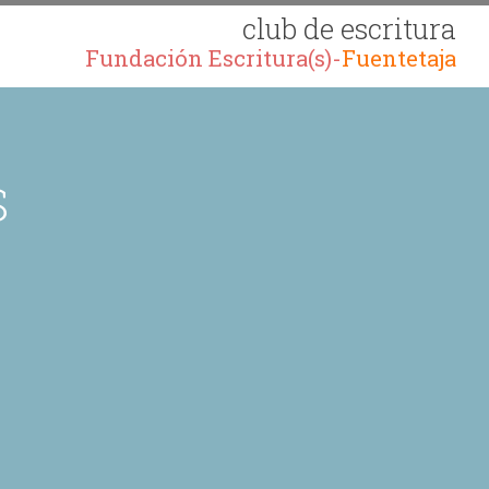
club de escritura
Fundación Escritura(s)-
Fuentetaja
S