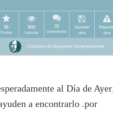
33
95
1651
Guardar
Reporta
comentarios
Puntos
Lecturas
obra
obra
I Concurso de Greguerías Contemporáneas
esperadamente al Día de Ayer
ayuden a encontrarlo .por