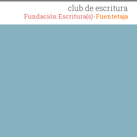
club de escritura
Fundación Escritura(s)-
Fuentetaja