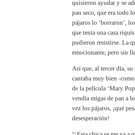
quisieron ayudar y se a
pan seco, que era todo l
pájaros lo ‘borraron’, l
que tenía una casa riquí
pudieron resistirse. La q
emocionante, pero sin ll
Así que, al tercer día, s
cantaba muy bien -como 
de la película ‘Mary Pop
vendía migas de pan a lo
vez los pájaros, ¡qué pe
desesperación!
“¡Esta chica se me va a 