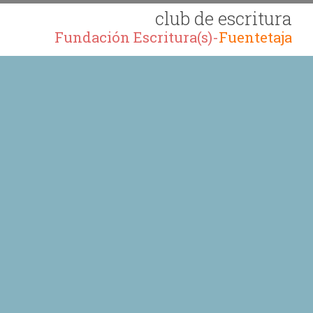
club de escritura
Fundación Escritura(s)-
Fuentetaja