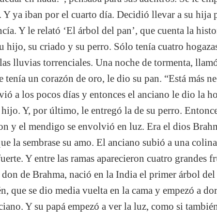
Y ya iban por el cuarto día. Decidió llevar a su hija p
cía. Y le relató ‘El árbol del pan’, que cuenta la hist
u hijo, su criado y su perro. Sólo tenía cuatro hogaza
las lluvias torrenciales. Una noche de tormenta, llamó
 tenía un corazón de oro, le dio su pan. “Está más n
ió a los pocos días y entonces el anciano le dio la h
 hijo. Y, por último, le entregó la de su perro. Entonc
on y el mendigo se envolvió en luz. Era el dios Brahm
que la sembrase su amo. El anciano subió a una colina,
fuerte. Y entre las ramas aparecieron cuatro grandes f
don de Brahma, nació en la India el primer árbol de
én, que se dio media vuelta en la cama y empezó a dor
nciano. Y su papá empezó a ver la luz, como si también