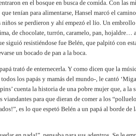
dentraron en el bosque en busca de comida. Con las 
o que tenían para alimentarse, Hansel marcó el camino
os niños se perdieron y ahí empezó el lío. Un embrollo
sima, de chocolate, turrón, caramelo, pan, hojaldre… a
ue siguió resistiéndose fue Belén, que palpitó con esta
evarse un bocado de pan a la boca.
u papá trató de enternecerla. Y como dicen que la músic
todos los papás y mamás del mundo-, le cantó ‘Migas
pins’ cuenta la historia de una pobre mujer que, a la
s viandantes para que dieran de comer a los “polluel
sados!”, es lo que espetó Belén a un papá al borde de
quedar en nada!”, pensaba para sus adentros. Se le em