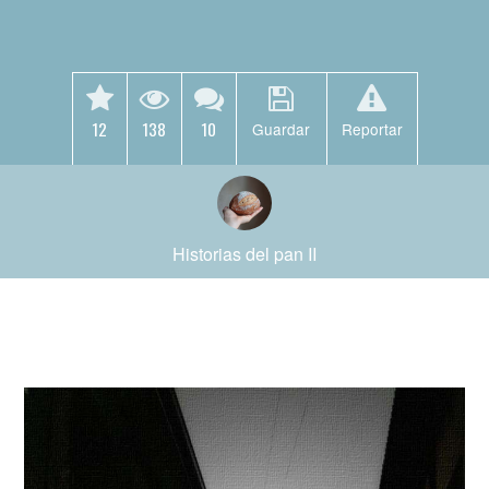
12
138
10
Guardar
Reportar
Historias del pan II