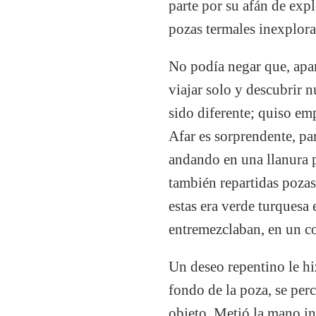
parte por su afán de exp
pozas termales inexplora
No podía negar que, apar
viajar solo y descubrir n
sido diferente; quiso emp
Afar es sorprendente, pa
andando en una llanura 
también repartidas pozas
estas era verde turquesa
entremezclaban, en un col
Un deseo repentino le hiz
fondo de la poza, se per
objeto. Metió la mano in