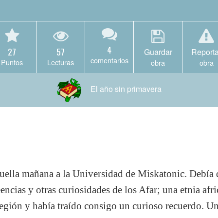
4
27
57
Guardar
Reporta
comentarios
Puntos
Lecturas
obra
obra
El año sin primavera
aquella mañana a la Universidad de Miskatonic. Debía
encias y otras curiosidades de los Afar; una etnia afri
región y había traído consigo un curioso recuerdo. U