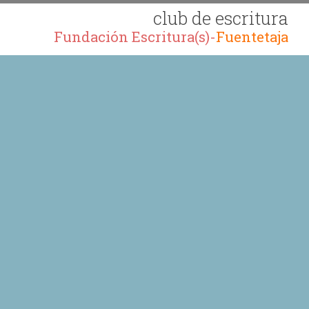
club de escritura
Fundación Escritura(s)-
Fuentetaja