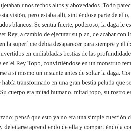
jetaban unos techos altos y abovedados. Todo parecía
sta visión, pero estaba allí, sintiéndose parte de ello
dos blancos. Se sentía fuerte, poderoso; la daga le e
, ser Rey, a cambio de ejecutar su plan, de acabar co
 en la superficie debía desaparecer para siempre y él ib
vertidos en endiabladas bestias de las profundidades
ía en el Rey Topo, convirtiéndose en un monstruo temi
rse a sí mismo un instante antes de soltar la daga. Co
e había transformado en una gran bestia peluda que se 
Su cuerpo era mitad humano, mitad topo, su rostro er
izado; pensó que esto ya no era una simple cuestión d
 y deleitarse aprendiendo de ella y compartiéndola co