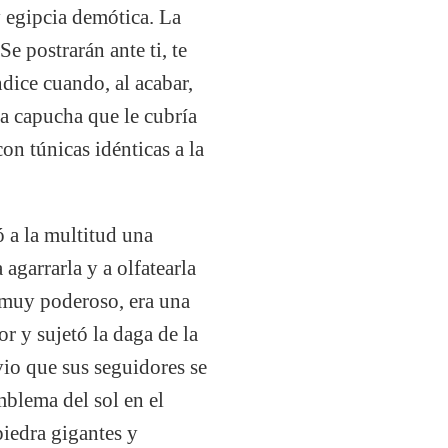
y egipcia demótica. La
e postrarán ante ti, te
dice cuando, al acabar,
na capucha que le cubría
on túnicas idénticas a la
ó a la multitud una
agarrarla y a olfatearla
 muy poderoso, era una
r y sujetó la daga de la
vio que sus seguidores se
blema del sol en el
piedra gigantes y