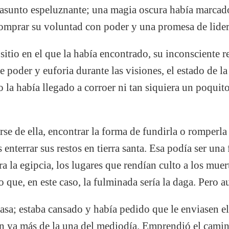
 asunto espeluznante; una magia oscura había marcad
 comprar su voluntad con poder y una promesa de lide
 sitio en el que la había encontrado, su inconsciente 
e poder y euforia durante las visiones, el estado de 
no la había llegado a corroer ni tan siquiera un poqui
se de ella, encontrar la forma de fundirla o romperl
enterrar sus restos en tierra santa. Esa podía ser una
a la egipcia, los lugares que rendían culto a los mue
 que, en este caso, la fulminada sería la daga. Pero a
casa; estaba cansado y había pedido que le enviasen el
n ya más de la una del mediodía. Emprendió el camino