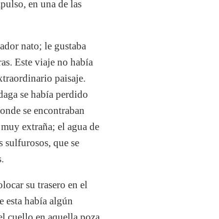
pulso, en una de las
ador nato; le gustaba
ras. Este viaje no había
xtraordinario paisaje.
 daga se había perdido
donde se encontraban
 muy extraña; el agua de
s sulfurosos, que se
.
locar su trasero en el
e esta había algún
el cuello en aquella poza