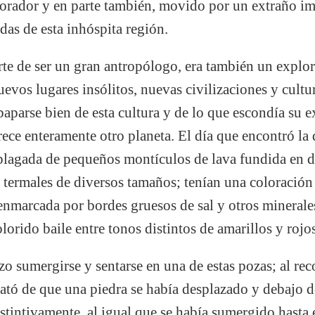
lorador y en parte también, movido por un extraño im
das de esta inhóspita región.
te de ser un gran antropólogo, era también un explor
uevos lugares insólitos, nuevas civilizaciones y cultu
aparse bien de esta cultura y de lo que escondía su e
rece enteramente otro planeta. El día que encontró la
plagada de pequeños montículos de lava fundida en 
 termales de diversos tamaños; tenían una coloración
 enmarcada por bordes gruesos de sal y otros minerale
orido baile entre tonos distintos de amarillos y rojos
o sumergirse y sentarse en una de estas pozas; al reco
cató de que una piedra se había desplazado y debajo d
stintivamente, al igual que se había sumergido hasta 