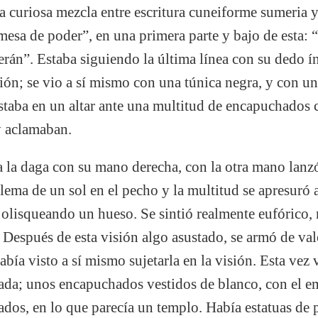
na curiosa mezcla entre escritura cuneiforme sumeria 
sa de poder”, en una primera parte y bajo de esta: “S
erán”. Estaba siguiendo la última línea con su dedo ín
ión; se vio a sí mismo con una túnica negra, y con u
Estaba en un altar ante una multitud de encapuchados c
y aclamaban.
ba la daga con su mano derecha, con la otra mano lanz
ema de un sol en el pecho y la multitud se apresuró a 
 olisqueando un hueso. Se sintió realmente eufórico,
 Después de esta visión algo asustado, se armó de valo
bía visto a sí mismo sujetarla en la visión. Esta vez 
ada; unos encapuchados vestidos de blanco, con el em
lados, en lo que parecía un templo. Había estatuas de 