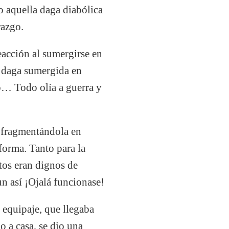
o aquella daga diabólica
razgo.
reacción al sumergirse en
la daga sumergida en
to… Todo olía a guerra y
a fragmentándola en
 forma. Tanto para la
rtos eran dignos de
un así ¡Ojalá funcionase!
 equipaje, que llegaba
 a casa, se dio una