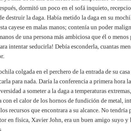
espués, dormitó un poco en el sofá inquieto, recepci
de destruir la daga. Había metido la daga en su mochil
 esta cayese en malas manos; contenía un poder malig
n manos de una persona más ambiciosa que él o menos 
para intentar seducirla! Debía esconderla, cuantas me
r.
ochila colgada en el perchero de la entrada de su casa
arla para nada. Daría la conferencia a primera hora l
niversidad a someter a la daga a temperaturas extremas
a con el calor de los hornos de fundición de metal, in
 los recursos que encontrara a su alcance. No tendría 
ctor en física, Xavier John, era un buen amigo suyo y 
s.