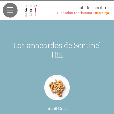
club de escritura
Fundación Escritura(s)-
Fuentetaja
Los anacardos de Sentinel
Hill
Santi Oma