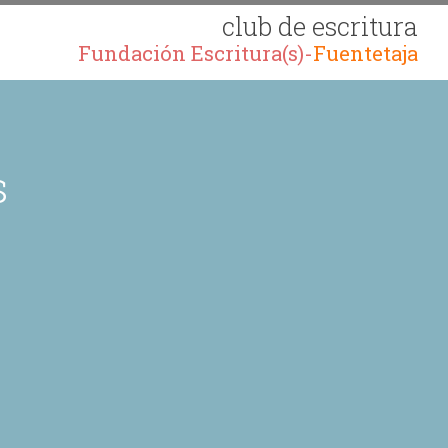
club de escritura
Fundación Escritura(s)-
Fuentetaja
s