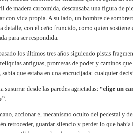
tril de madera carcomida, descansaba una figura de pi
lar con vida propia. A su lado, un hombre de sombre
da detalle, con el ceño fruncido, como quien sostiene
da para ser respondida.
pasado los últimos tres años siguiendo pistas fragme
reliquias antiguas, promesas de poder y caminos que 
, sabía que estaba en una encrucijada: cualquier decis
ía susurrar desde las paredes agrietadas:
“elige un c
o”
.
mano, accionar el mecanismo oculto del pedestal y des
ién retroceder, guardar silencio y perder lo que había