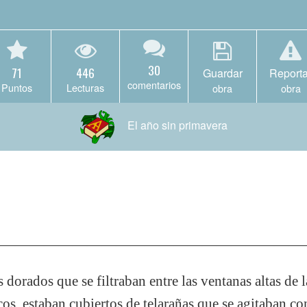
30
71
446
Guardar
Reporta
comentarios
Puntos
Lecturas
obra
obra
El año sin primavera
——————————————————————
 dorados que se filtraban entre las ventanas altas de
os, estaban cubiertos de telarañas que se agitaban con 