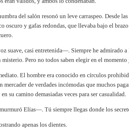
 eran válidos, y ambos lo condenaban.
numbra del salón resonó un leve carraspeo. Desde la
eco oscuro y gafas redondas, que llevaba bajo el braz
cuero.
z suave, casi entretenida—. Siempre he admirado a
un misterio. Pero no todos saben elegir en el momento 
nmediato. El hombre era conocido en círculos prohib
, un mercader de verdades incómodas que muchos paga
 en su camino demasiadas veces para ser casualidad.
urmuró Elías—. Tú siempre llegas donde los secret
ostrando apenas los dientes.