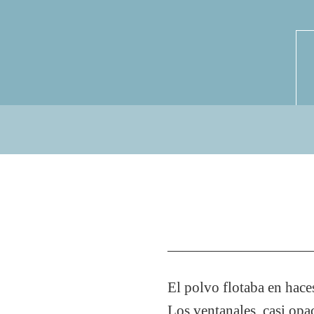
—————————
El polvo flotaba en haces
Los ventanales, casi opac