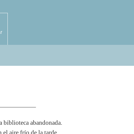
r
——————
 la biblioteca abandonada.
el aire frío de la tarde.