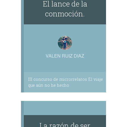
​El lance de la
conmoción.
VALEN RUIZ DIAZ
III concurso de microrrelatos El viaje
que aún no he hecho
La razón de ser