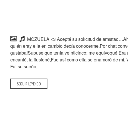
MOZUELA <3 Acepté su solicitud de amistad…Ahí
quién eray ella en cambio decía conocerme.Por chat co
gustaba!Supuse que tenía veinticinco;¡me equivoqué!Era 
encanté, la ilusioné,Fue así como ella se enamoró de mí. V
Fui su sueño,...
SEGUIR LEYENDO