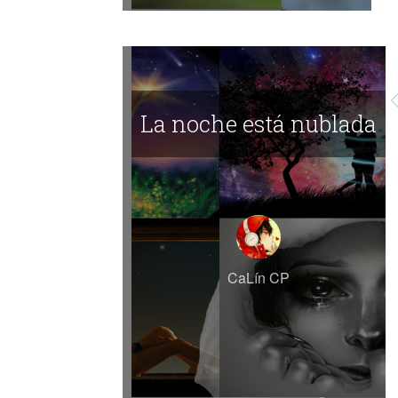
La noche está nublada
CaLín CP