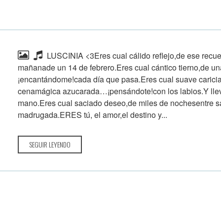
LUSCINIA <3Eres cual cálido reflejo,de ese recue
mañanade un 14 de febrero.Eres cual cántico tierno,de u
¡encantándome!cada día que pasa.Eres cual suave caric
cenamágica azucarada…¡pensándote!con los labios.Y lle
mano.Eres cual saciado deseo,de miles de nochesentre
madrugada.ERES tú, el amor,el destino y...
SEGUIR LEYENDO