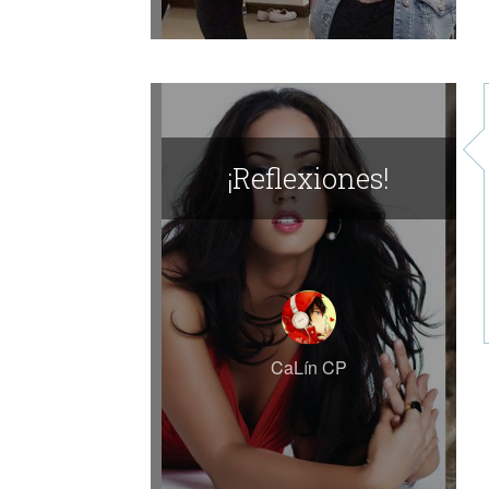
¡Reflexiones!
CaLín CP