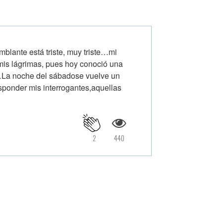
blante está triste, muy triste…mi
is lágrimas, pues hoy conoció una
!…La noche del sábadose vuelve un
esponder mis interrogantes,aquellas
2
440