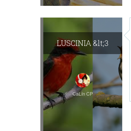
​LUSCINIA &lt;3
CaLín CP