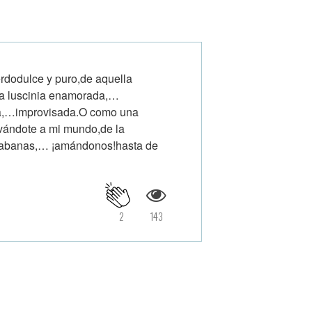
rdodulce y puro,de aquella
na luscinia enamorada,…
ia,…improvisada.O como una
vándote a mi mundo,de la
 sabanas,… ¡amándonos!hasta de
2
143