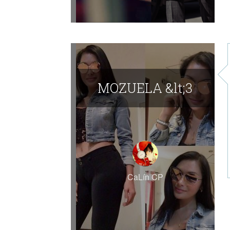
​MOZUELA &lt;3
CaLín CP