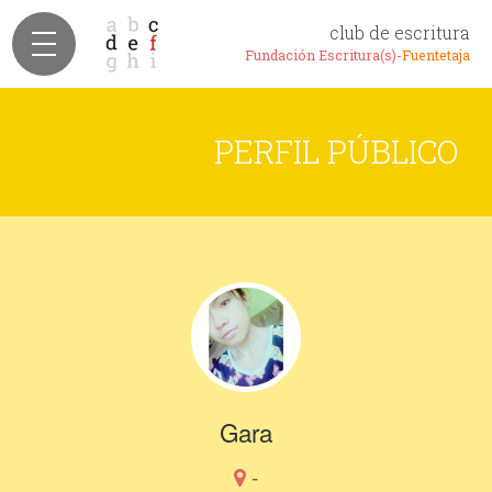
club de escritura
Fundación Escritura(s)-
Fuentetaja
PERFIL PÚBLICO
Gara
-