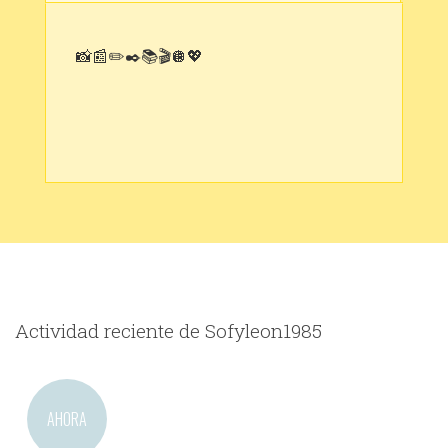
📸📰✏️✒️📚🎬🪩💖
Actividad reciente de Sofyleon1985
AHORA