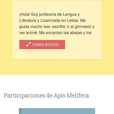
¡Hola! Soy profesora de Lengua y
Literatura y Licenciada en Letras. Me
gusta mucho leer, escribir, ir al gimnasio y
ver animé. Me encantan las abejas y los
conejos. Mis escritores favoritos son
Oscar Wilde, Alejandro Dolina, Mo Xiang
EXPANDIR BIOGRAFÍA
Tong Xiu, Meatbun y Kafka.
Participaciones de Apis Melífera