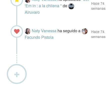
Hace 74
'Em in : a la chilena "
de
semanas
Alruvaro
Naty Vanessa
ha seguido a
Hace 74
semanas
Facundo Pistola