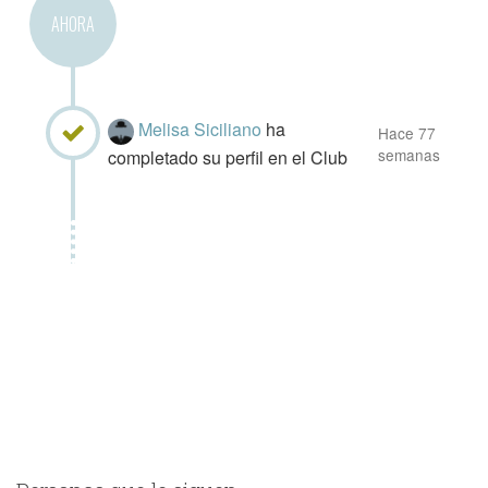
literarios en los que he tenido la
AHORA
oportunidad de explorar mis textos con
otros a la vez que podía enriquecerme
del estilo único de cada participante.
Siempre sentí que hay algo especial en
Melisa Siciliano
ha
Hace 77
compartir lo que uno escribe y aprender
semanas
completado su perfil en el Club
de otros.
Ahora, estoy trabajando en mi primera
novela, la cual surgió de un pequeño
relato que, al avanzar, me hizo dar cuenta
de que tenía mucho más potencial para
desarrollarse. Mi principal desafío en este
momento es terminarla, y también
aprender del proceso, a la vez que estoy
aprendiendo a permitirme disfrutar de las
etapas de la escritura sin apresurarme
por el resultado final. Creo que escribo
para saber qué pasará, qué camino