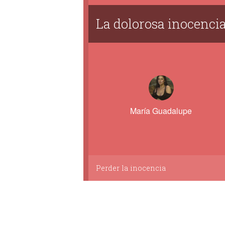
La dolorosa inocenci
María Guadalupe
Perder la inocencia