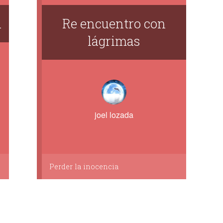
a
Re encuentro con
lágrimas
joel lozada
Perder la inocencia