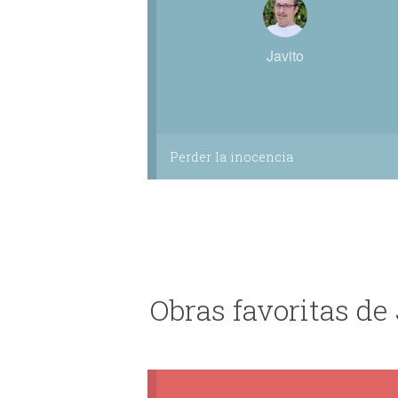
Javito
Perder la inocencia
Obras favoritas de