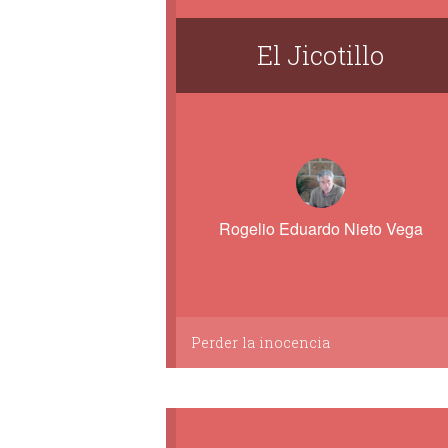
El Jicotillo
Rogelio Eduardo Nieto Vega
Perder la inocencia