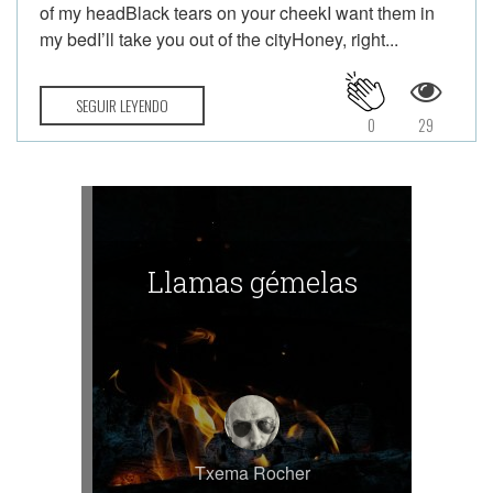
of my headBlack tears on your cheekI want them in
my bedI’ll take you out of the cityHoney, right...
SEGUIR LEYENDO
0
29
Llamas gémelas
Txema Rocher