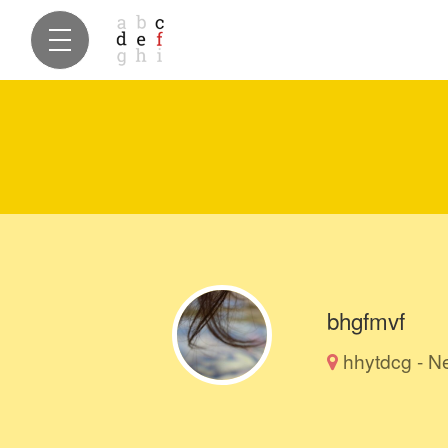
bhgfmvf
hhytdcg - N