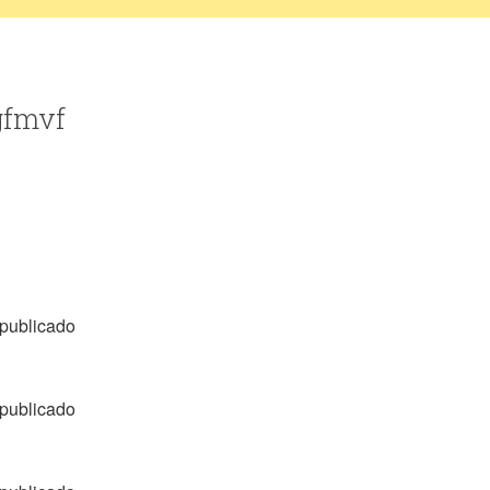
gfmvf
publicado
publicado