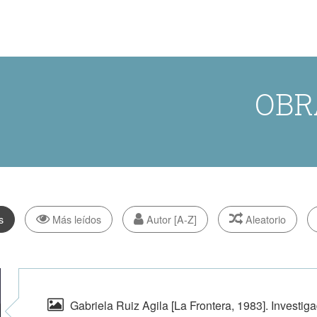
OBR
s
Más leídos
Autor [A-Z]
Aleatorio
Gabriela Ruiz Agila [La Frontera, 1983]. Investiga