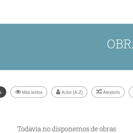
OBR
s
Más leídos
Autor [A-Z]
Aleatorio
Todavía no disponemos de obras