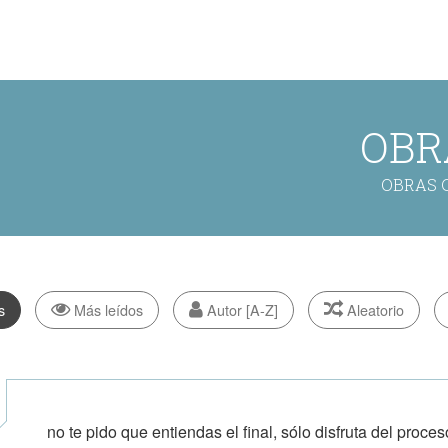
OBR
OBRAS 
s
Más leídos
Autor [A-Z]
Aleatorio
no te pido que entiendas el final, sólo disfruta del proces