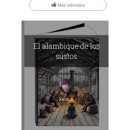
Más valorados
El alambique de los
sustos
XeniuS