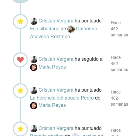
Cristian Vergara
ha puntuado
Hace
Frío siberiano
de
Catherine
482
semanas
Acevedo Restrepo
Hace
Cristian Vergara
ha seguido a
482
Maria Reyes
semanas
Cristian Vergara
ha puntuado
Hace
La herencia del abuelo Pedro
de
482
semanas
Maria Reyes
Cristian Vergara
ha puntuado
Hace
Bendito destino
de
Jessica de