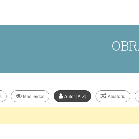
OBR
s
Más leídos
Autor [A-Z]
Aleatorio