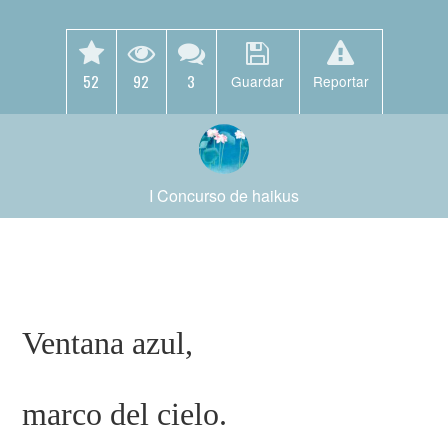
52
92
3
Guardar
Reportar
I Concurso de haikus
Ventana azul,
marco del cielo.