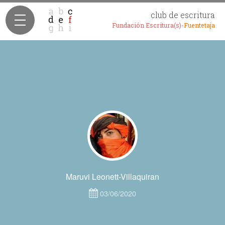
club de escritura
Fundación Escritura(s)-
Fuentetaja
Maruvi Leonett-Villaquiran
03/06/2020